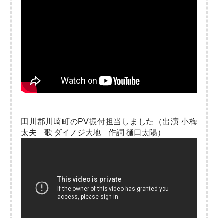
田川郡川崎町のPV振付担当しました（出演 小梅
太夫 歌 ダイノジ大地 作詞 樋口太陽）