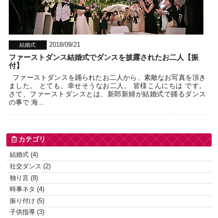
2018/09/21
結婚式
ファーストダンス結婚式でダンスを披露されたお二人【振
付】
ファーストダンスを踊られたお二人から、素敵なお写真を頂き
ました。 とても、幸せそうなお二人。 皆様こんにちは です。
さて、ファーストダンスとは、新郎新婦が結婚式で踊るダンス
の事で 海...
カテゴリ
結婚式 (4)
社交ダンス (2)
独り言 (8)
時事ネタ (4)
振り付け (5)
子供指導 (3)