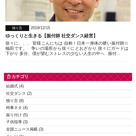
2019/12/15
独り言
ゆっくりと生きる【振付師 社交ダンス経営】
徐々に、、、 皆様こんにちは 自称！日本一身体の硬い振付師☆
楡田です。 争いの場所から徐々にとおざかり 徐々にガードは
下がり 多分、僕が望むストレスの少ない人生の中へ 振付...
カテゴリ
結婚式 (4)
社交ダンス (2)
独り言 (8)
時事ネタ (4)
振り付け (5)
子供指導 (3)
全国ニュース掲載 (3)